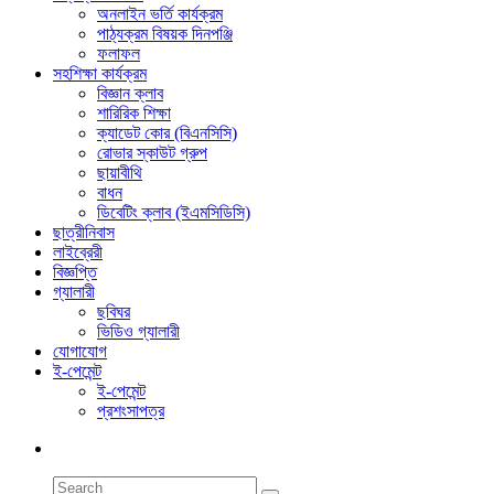
অনলাইন ভর্তি কার্যক্রম
পাঠ্যক্রম বিষয়ক দিনপঞ্জি
ফলাফল
সহশিক্ষা কার্যক্রম
বিজ্ঞান ক্লাব
শারিরিক শিক্ষা
ক্যাডেট কোর (বিএনসিসি)
রোভার স্কাউট গ্রুপ
ছায়াবীথি
বাধন
ডিবেটিং ক্লাব (ইএমসিডিসি)
ছাত্রীনিবাস
লাইব্রেরী
বিজ্ঞপ্তি
গ্যালারী
ছবিঘর
ভিডিও গ্যালারী
যোগাযোগ
ই-পেমেন্ট
ই-পেমেন্ট
প্রশংসাপত্র