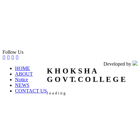
Follow Us
Developed by
HOME
K
H
O
K
S
H
A
ABOUT
G
O
V
T.
C
O
L
L
E
G
E
Notice
NEWS
CONTACT US
l
o
a
d
i
n
g