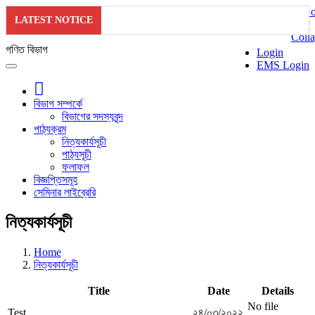
LATEST NOTICE
গণিত বিভাগ
Login
EMS Login
বিভাগ সম্পর্কে
বিভাগের সদস্যবৃন্দ
পাঠ্যক্রম
নিত্যকার্যসূচী
পাঠ্যসূচী
ফলাফল
বিজ্ঞপ্তিসমূহ
সেমিনার লাইব্রেরি
নিত্যকার্যসূচী
Home
নিত্যকার্যসূচী
Title
Date
Details
No file
Test
২৪/০৩/২০২২