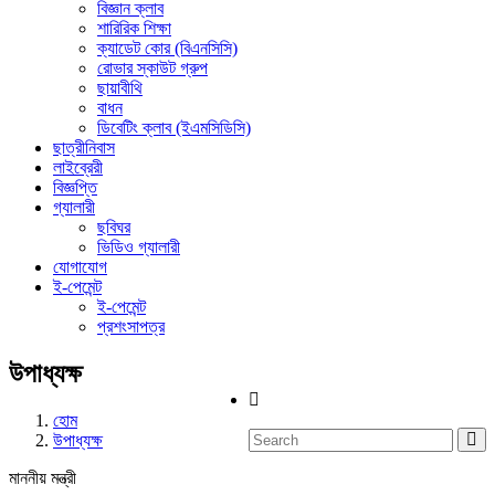
বিজ্ঞান ক্লাব
শারিরিক শিক্ষা
ক্যাডেট কোর (বিএনসিসি)
রোভার স্কাউট গ্রুপ
ছায়াবীথি
বাধন
ডিবেটিং ক্লাব (ইএমসিডিসি)
ছাত্রীনিবাস
লাইব্রেরী
বিজ্ঞপ্তি
গ্যালারী
ছবিঘর
ভিডিও গ্যালারী
যোগাযোগ
ই-পেমেন্ট
ই-পেমেন্ট
প্রশংসাপত্র
উপাধ্যক্ষ
হোম
উপাধ্যক্ষ
মাননীয় মন্ত্রী