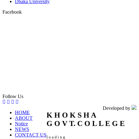
Dhaka University
Facebook
Follow Us
Developed by
HOME
K
H
O
K
S
H
A
ABOUT
G
O
V
T.
C
O
L
L
E
G
E
Notice
NEWS
CONTACT US
l
o
a
d
i
n
g