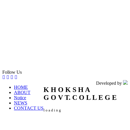
Follow Us
Developed by
HOME
K
H
O
K
S
H
A
ABOUT
G
O
V
T.
C
O
L
L
E
G
E
Notice
NEWS
CONTACT US
l
o
a
d
i
n
g