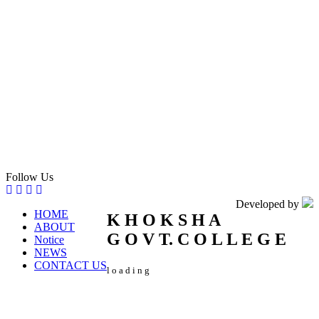
Follow Us
Developed by
HOME
K
H
O
K
S
H
A
ABOUT
G
O
V
T.
C
O
L
L
E
G
E
Notice
NEWS
CONTACT US
l
o
a
d
i
n
g