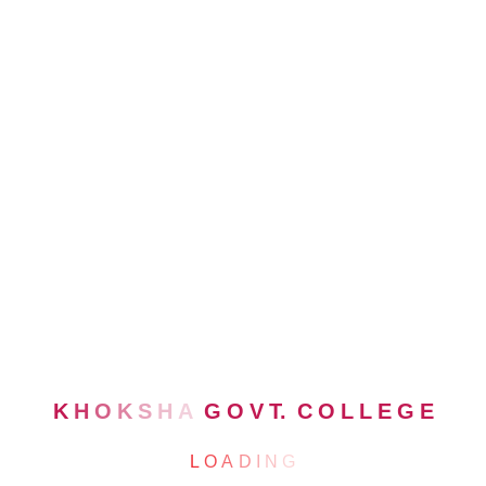
নাম
:
মোঃ আঃ খালেক
()
পদবী
:
সহকারি অধ্যাপক
বর্তমান পদে যোগদান
:
০১.০১.১৯৭০
রক্তের গ্রুপ
:
A+
নিজ জেলা
:
কুষ্টিয়া
KHOKSA GOVT. COLLEGE
K
H
O
K
S
H
A
G
O
V
T.
C
O
L
L
E
G
E
L
O
A
D
I
N
G