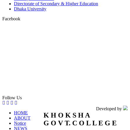
Directorate of Secondary & Higher Education
Dhaka University
Facebook
Follow Us
Developed by
HOME
K
H
O
K
S
H
A
ABOUT
G
O
V
T.
C
O
L
L
E
G
E
Notice
NEWS