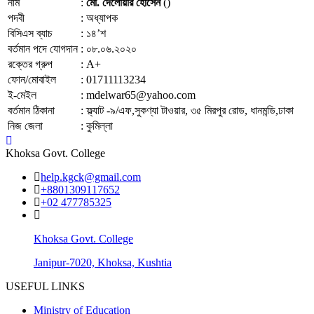
নাম
:
মো. দেলোয়ার হোসেন
()
পদবী
:
অধ্যাপক
বিসিএস ব্যাচ
:
১৪’শ
বর্তমান পদে যোগদান
:
০৮.০৬.২০২০
রক্তের গ্রুপ
:
A+
ফোন/মোবাইল
:
01711113234
ই-মেইল
:
mdelwar65@yahoo.com
বর্তমান ঠিকানা
:
ফ্ল্যাট -৯/এফ,সুকণ্যা টাওয়ার, ৩৫ মিরপুর রোড, ধানমন্ডি,ঢাকা
নিজ জেলা
:
কুমিল্লা
Khoksa Govt. College
help.kgck@gmail.com
+8801309117652
+02 477785325
Khoksa Govt. College
Janipur-7020, Khoksa, Kushtia
USEFUL LINKS
Ministry of Education