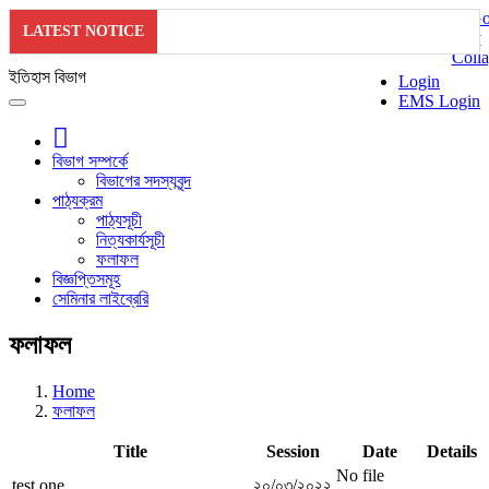
LATEST NOTICE
ইতিহাস বিভাগ
Login
EMS Login
বিভাগ সম্পর্কে
বিভাগের সদস্যবৃন্দ
পাঠ্যক্রম
পাঠ্যসূচী
নিত্যকার্যসূচী
ফলাফল
বিজ্ঞপ্তিসমূহ
সেমিনার লাইব্রেরি
ফলাফল
Home
ফলাফল
Title
Session
Date
Details
No file
test one
২০/০৩/২০২২