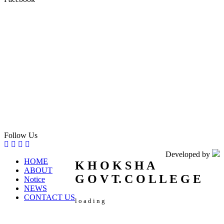
Follow Us
Developed by
HOME
K
H
O
K
S
H
A
ABOUT
G
O
V
T.
C
O
L
L
E
G
E
Notice
NEWS
CONTACT US
l
o
a
d
i
n
g