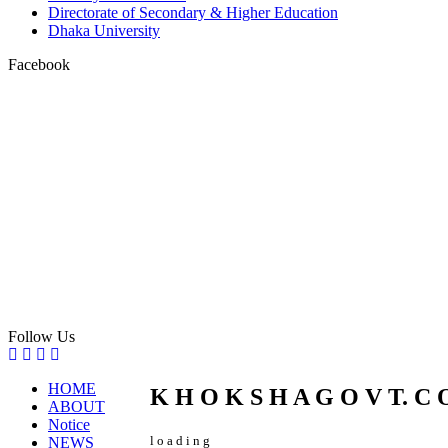
Directorate of Secondary & Higher Education
Dhaka University
Facebook
Follow Us
HOME
K
H
O
K
S
H
A
G
O
V
T.
C
ABOUT
Notice
l
o
a
d
i
n
g
NEWS