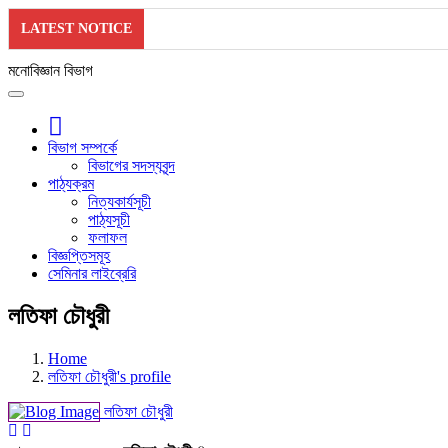
LATEST NOTICE
মনোবিজ্ঞান বিভাগ
বিভাগ সম্পর্কে
বিভাগের সদস্যবৃন্দ
পাঠ্যক্রম
নিত্যকার্যসূচী
পাঠ্যসূচী
ফলাফল
বিজ্ঞপ্তিসমূহ
সেমিনার লাইব্রেরি
লতিফা চৌধুরী
Home
লতিফা চৌধুরী's profile
লতিফা চৌধুরী