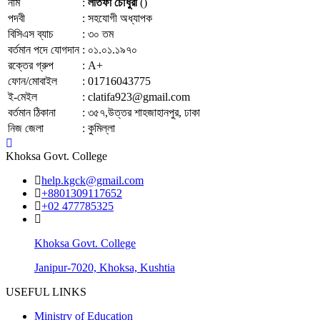
নাম
:
লতিফা চৌধুরী
()
পদবী
:
সহযোগী অধ্যাপক
বিসিএস ব্যাচ
:
৩০ তম
বর্তমান পদে যোগদান
:
০১.০১.১৯৭০
রক্তের গ্রুপ
:
A+
ফোন/মোবাইল
:
01716043775
ই-মেইল
:
clatifa923@gmail.com
বর্তমান ঠিকানা
:
৩৫৭,উত্তর শাহজাহানপুর, ঢাকা
নিজ জেলা
:
কুমিল্লা
Khoksa Govt. College
help.kgck@gmail.com
+8801309117652
+02 477785325
Khoksa Govt. College
Janipur-7020, Khoksa, Kushtia
USEFUL LINKS
Ministry of Education